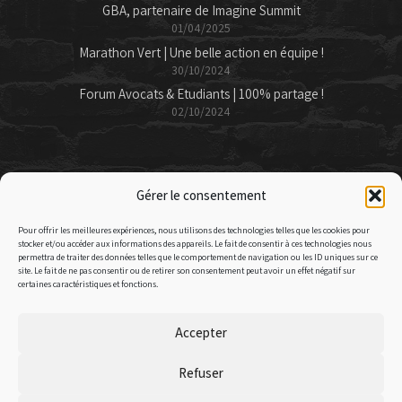
GBA, partenaire de Imagine Summit
01/04/2025
Marathon Vert | Une belle action en équipe !
30/10/2024
Forum Avocats & Etudiants | 100% partage !
02/10/2024
CONTACTS
Gérer le consentement
02 99 35 12 12
call
Pour offrir les meilleures expériences, nous utilisons des technologies telles que les cookies pour
gba@gba-avocats.com
stocker et/ou accéder aux informations des appareils. Le fait de consentir à ces technologies nous
email
permettra de traiter des données telles que le comportement de navigation ou les ID uniques sur ce
site. Le fait de ne pas consentir ou de retirer son consentement peut avoir un effet négatif sur
24 Mail François Mitterrand – 35000 Rennes
location_on
certaines caractéristiques et fonctions.
2 Place Gailleton – 69002 lyon
location_on
Accepter
© GBA AVOCATS 2023
Refuser
Mentions légales