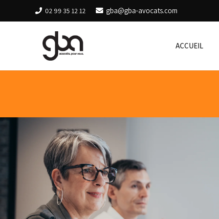
gba@gba-avocats.com
02 99 35 12 12
ACCUEIL