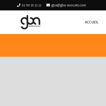
gba@gba-avocats.com
02 99 35 12 12
ACCUEIL