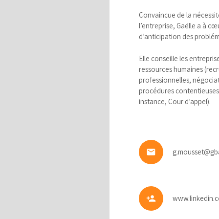
Convaincue de la nécessité 
l’entreprise, Gaëlle a à cœ
d’anticipation des problé
Elle conseille les entrepri
ressources humaines (recru
professionnelles, négociati
procédures contentieuses 
instance, Cour d’appel).
email
g.mousset@gb
person_add
www.linkedin.c